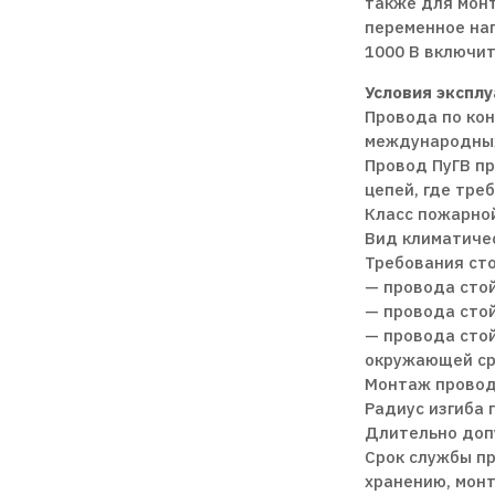
также для монт
переменное нап
1000 В включит
Условия эксплу
Провода по ко
международных 
Провод ПуГВ пр
цепей, где тре
Класс пожарной
Вид климатичес
Требования ст
— провода сто
— провода сто
— провода сто
окружающей ср
Монтаж провод
Радиус изгиба 
Длительно допу
Срок службы пр
хранению, монт