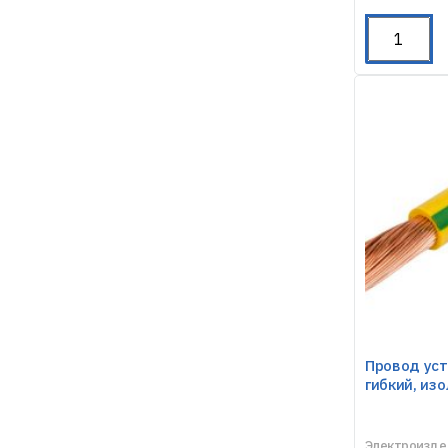
Провод ус
гибкий, изо
Электроизде