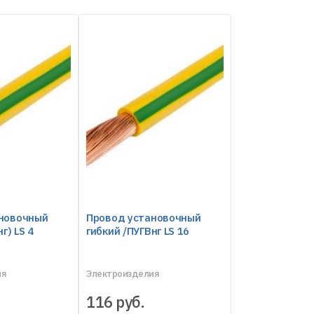
новочный
Провод установочный
г) LS 4
гибкий /ПУГВнг LS 16
ия
Электроизделия
116
руб.