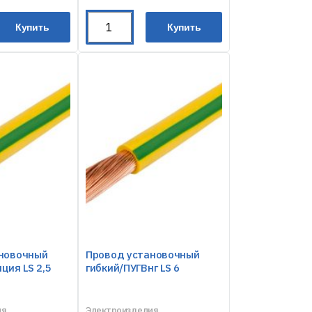
Купить
Купить
новочный
Провод установочный
яция LS 2,5
гибкий/ПУГВнг LS 6
ия
Электроизделия