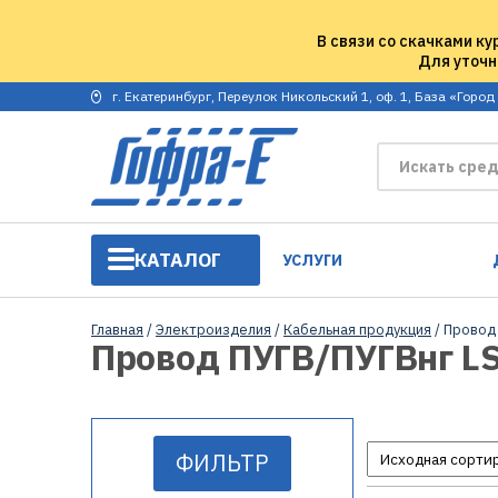
В связи со скачками ку
Для уточн
г. Екатеринбург, Переулок Никольский 1, оф. 1, База «Город
КАТАЛОГ
УСЛУГИ
Главная
/
Электроизделия
/
Кабельная продукция
/ Провод
Провод ПУГВ/ПУГВнг L
ФИЛЬТР