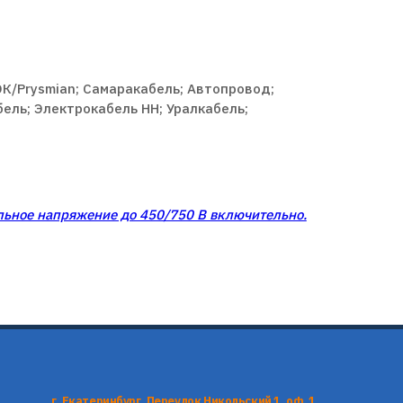
ЭК/Prysmian; Самаракабель; Автопровод;
ель; Электрокабель НН; Уралкабель;
льное напряжение до 450/750 В включительно.
г. Екатеринбург, Переулок Никольский 1, оф. 1