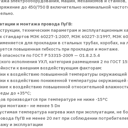
ажа электрооборудования, машин, механизмов и станков,
ряжение до 450/750 В включительно номинальной частото
ельно.
атации и монтажа провода ПуГВ:
нструкции, техническим параметрам и эксплуатационным 
стандартов МЭК 60227-1:2007, МЭК 60227-3:1997, МЭК 60
именяется для прокладки в стальных трубах, коробах, на 
буется повышенная гибкость при прокладке и монтаже.
 опасности по ГОСТ Р 53315-2009 — О1.8.2.5.4
кого исполнения УХЛ, категория размещения 2 по ГОСТ 15
ойкости к внешним воздействующим факторам:
йки к воздействию повышенной температуры окружающей 
йки к воздействию пониженной температуры окружающей 
йкие к воздействию повышенной относительной влажности
еды до +35°С;
ов производится при температуре не ниже -15°С
при монтаже– не менее 5 Dн
стимая температура нагрева жил при эксплуатации, не б
овода ПуГВ не менее 20 лет при соблюдении потребителе
ажу и эксплуатации