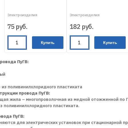
Электроизделия
Электроизделия
75
руб.
182
руб.
Купить
Купить
ровода ПуГВ:
ный
— из поливинилхлоридного пластиката
трукции провода ПуГВ:
щая жила – многопроволочная из медной отожженной по Г
из поливинилхлоридного пластиката.
овода ПуГВ:
яются для электрических установок при стационарной про