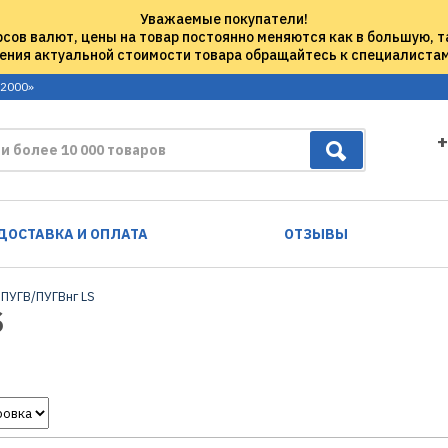
Уважаемые покупатели!
рсов валют, цены на товар постоянно меняются как в большую, т
ения актуальной стоимости товара обращайтесь к специалиста
 2000»
+
ДОСТАВКА И ОПЛАТА
ОТЗЫВЫ
 ПУГВ/ПУГВнг LS
S