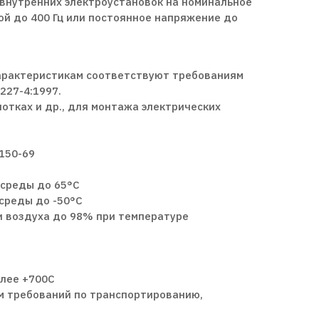
 внутренних электроустановок на номинальное
й до 400 Гц или постоянное напряжение до
характеристикам соответствуют требованиям
227-4:1997.
лотках и др., для монтажа электрических
150-69
среды до 65°С
среды до -50°С
 воздуха до 98% при температуре
олее +700С
м требований по транспортированию,