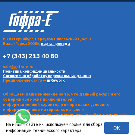
г. Екатеринбург, Переулок Никольский 1, оф. 1
База «Город 2000»,
карта проезда
+7 (343) 213 40 80
sale@gofra-e.ru
Политика конфиденциальности
Согласие на обработку персональных данных
Продвижение сайта —
inRework
Обращаем Ваше внимание на то, что данный ресурс и его
содержимое носит исключительно
информационный характер и ни при каких условиях
информационные материалы, каталоги
товаров, статьи и цены, размещенные на сайте, не являются
публичной офертой, определяемой
На нашем сайте мы используем cookie для сбора
положениями Статьи 437 Гражданского кодекса РФ.
ОК
информации технического характера.