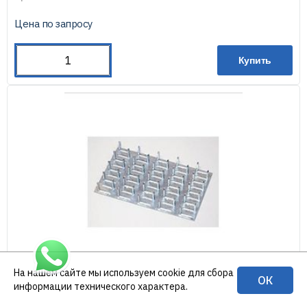
Цена по запросу
Купить
На нашем сайте мы используем cookie для сбора
ОК
Пластина гвоздевая 105х200х1,2 выс зуба 8мм (100шт )
информации технического характера.