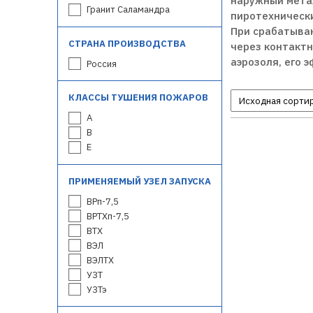
наружный мета
Гранит Саламандра
пиротехнически
При срабатыван
СТРАНА ПРОИЗВОДСТВА
через контактн
аэрозоля, его 
Россия
КЛАССЫ ТУШЕНИЯ ПОЖАРОВ
A
B
E
ПРИМЕНЯЕМЫЙ УЗЕЛ ЗАПУСКА
ВРп-7,5
ВРТХп-7,5
ВТХ
ВЭЛ
ВЭЛТХ
УЗТ
УЗТэ