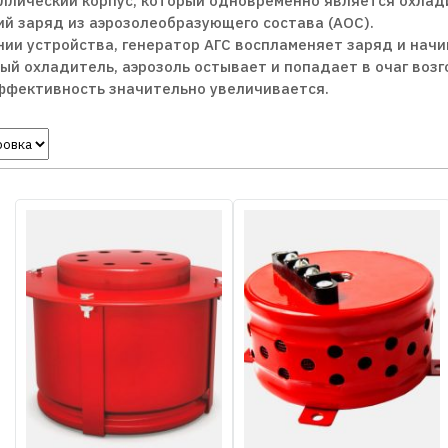
ллический корпус, который одновременно является охлад
й заряд из аэрозолеобразующего состава (АОС).
ии устройства, генератор АГС воспламеняет заряд и нач
ый охладитель, аэрозоль остывает и попадает в очаг воз
эффективность значительно увеличивается.