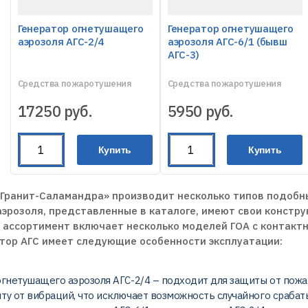
Генератор огнетушащего
Генератор огнетушащего
аэрозоля АГС-2/4
аэрозоля АГС-6/1 (бывш
АГС-3)
Средства пожаротушения
Средства пожаротушения
17250
руб.
5950
руб.
Купить
Купить
 Гранит-Саламандра» производит несколько типов подобн
эрозоля, представленные в каталоге, имеют свои констру
ассортимент включает несколько моделей ГОА с контактны
тор АГС имеет следующие особенности эксплуатации:
огнетушащего аэрозоля АГС-2/4 – подходит для защиты от пож
ту от вибраций, что исключает возможность случайного срабат