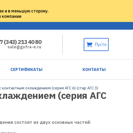
ак и в меньшую сторону.
м компании
7 (343) 213 40 80
Пусто
sale@gofra-e.ru
СЕРТИФИКАТЫ
КОНТАКТЫ
 контактным охлаждением (серия АГС 6) (стар АГС 3)
хлаждением (серия АГС
ения состоят из двух основных частей: