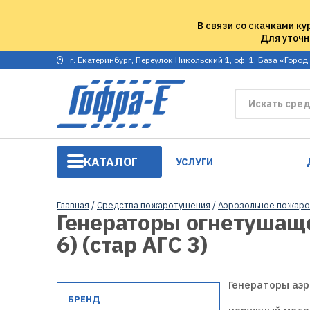
В связи со скачками ку
Для уточн
г. Екатеринбург, Переулок Никольский 1, оф. 1, База «Город
КАТАЛОГ
УСЛУГИ
Главная
/
Средства пожаротушения
/
Аэрозольное пожаро
Генераторы огнетушаще
6) (стар АГС 3)
Генераторы аэр
БРЕНД