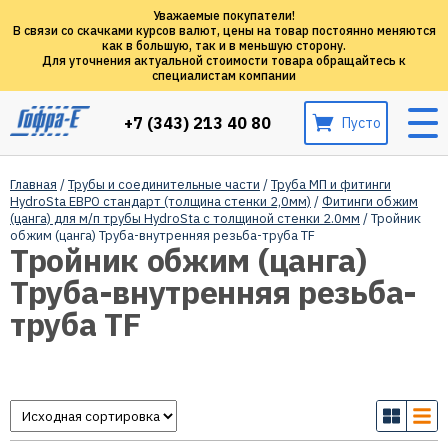
Уважаемые покупатели!
В связи со скачками курсов валют, цены на товар постоянно меняются
как в большую, так и в меньшую сторону.
Для уточнения актуальной стоимости товара обращайтесь к
специалистам компании
+7 (343) 213 40 80
Пусто
Главная
/
Трубы и соединительные части
/
Труба МП и фитинги
HydroSta ЕВРО стандарт (толщина стенки 2,0мм)
/
Фитинги обжим
(цанга) для м/п трубы HydroSta с толщиной стенки 2.0мм
/ Тройник
обжим (цанга) Труба-внутренняя резьба-труба TF
Тройник обжим (цанга)
Труба-внутренняя резьба-
труба TF