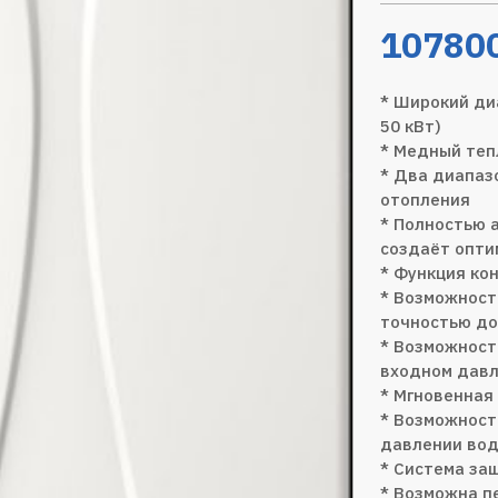
10780
* Широкий ди
50 кВт)
* Медный теп
* Два диапаз
отопления
* Полностью 
создаёт опти
* Функция ко
* Возможност
точностью до
* Возможност
входном давл
* Мгновенная
* Возможност
давлении во
* Система за
* Возможна п