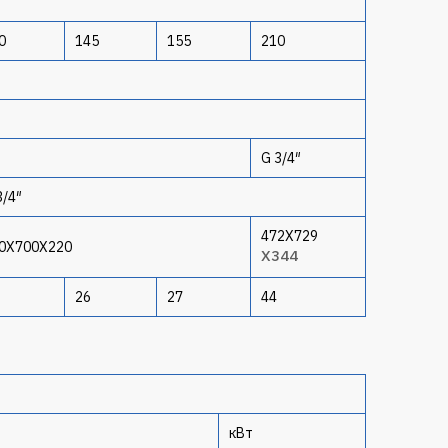
0
145
155
210
G 3/4″
3/4″
472X729
0X700X220
X344
26
27
44
кВт