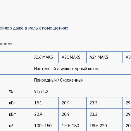
бойлер даже в малых помещениях;
ание».
A16 MAKS
A21 MAKS
A24 MAKS
A3
Настенный двухконтурный котел
Природный / Сжиженный
%
91/91.2
кВт
15.1
20.9
23.3
29
кВт
20.9
20.9
23.3
29
м²
100~ 150
150~ 180
180~ 220
20