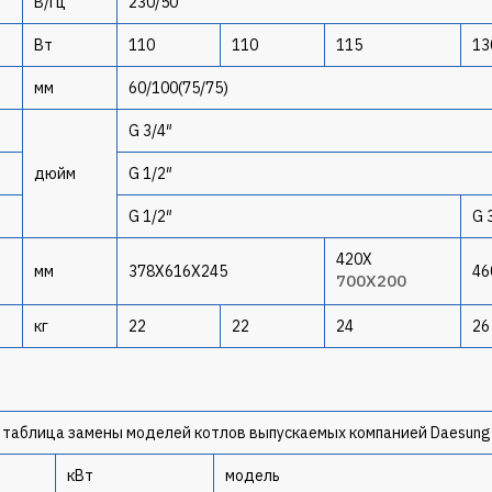
В/Гц
230/50
Вт
110
110
115
13
мм
60/100(75/75)
G 3/4″
дюйм
G 1/2″
G 1/2″
G 
420X
мм
378X616X245
46
700X200
кг
22
22
24
26
таблица замены моделей котлов выпускаемых компанией Daesung
кВт
модель