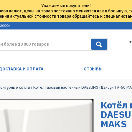
Уважаемые покупатели!
рсов валют, цены на товар постоянно меняются как в большую, т
ения актуальной стоимости товара обращайтесь к специалиста
 2000»
+
ДОСТАВКА И ОПЛАТА
ОТЗЫВЫ
контурные котлы
/ Котёл газовый настенный DAESUNG (Дайсунг) A-50 M
Котёл 
DAESUN
MAKS