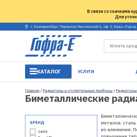
В связи со скачками ку
Для уточн
г. Екатеринбург, Переулок Никольский 1, оф. 1, База «Город
КАТАЛОГ
УСЛУГИ
Главная
/
Радиаторы и отопительные приборы
/
Радиаторы
Биметаллические ради
Биметаллически
БРЕНД
металла: сталь
из алюминия. П
oasis
повышение тепл