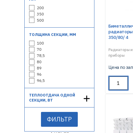
200
350
500
Биметалли
радиаторы 
ТОЛЩИНА СЕКЦИИ, ММ
350/80/ 4
100
70
Радиаторы и
приборы
78,5
80
Цена по за
89
96
96,5
ТЕПЛООТДАЧА ОДНОЙ
СЕКЦИИ, ВТ
ФИЛЬТР