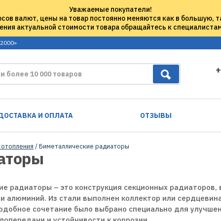
Уважаемые покупатели!
рсов валют, цены на товар постоянно меняются как в большую, т
ения актуальной стоимости товара обращайтесь к специалиста
 2000»
+
ДОСТАВКА И ОПЛАТА
ОТЗЫВЫ
 отопления
/ Биметаллические радиаторы
аторы
е радиаторы – это конструкция секционных радиаторов, 
 и алюминий. Из стали выполнен коллектор или сердцевина
одобное сочетание было выбрано специально для улучшен
опередачи и устойчивости к коррозии.