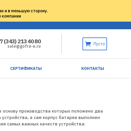
ак и в меньшую сторону.
м компании
7 (343) 213 40 80
Пусто
sale@gofra-e.ru
СЕРТИФИКАТЫ
КОНТАКТЫ
в основу производства которых положено два
 устройства, а сам корпус батареи выполнен
ия самых важных качеств устройства: