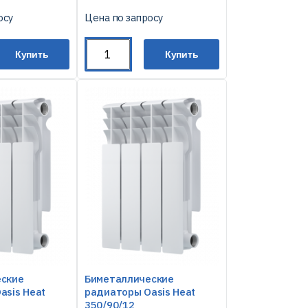
осу
Цена по запросу
Купить
Купить
еские
Биметаллические
asis Heat
радиаторы Oasis Heat
350/90/12