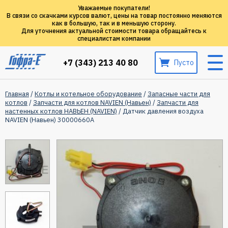
Уважаемые покупатели!
В связи со скачками курсов валют, цены на товар постоянно меняются
как в большую, так и в меньшую сторону.
Для уточнения актуальной стоимости товара обращайтесь к
специалистам компании
+7 (343) 213 40 80
Пусто
Главная
/
Котлы и котельное оборудование
/
Запасные части для
котлов
/
Запчасти для котлов NAVIEN (Навьен)
/
Запчасти для
настенных котлов НАВЬЕН (NAVIEN)
/ Датчик давления воздуха
NAVIEN (Навьен) 30000660A