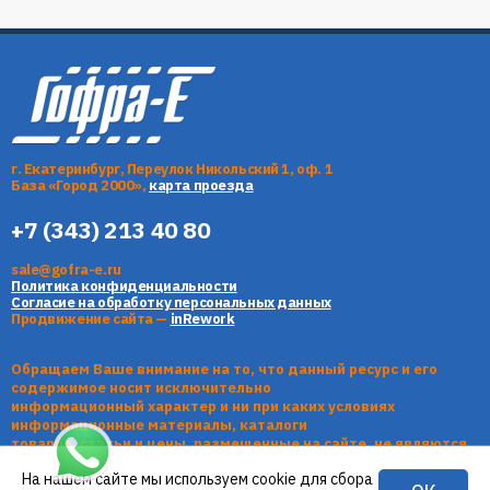
г. Екатеринбург, Переулок Никольский 1, оф. 1
База «Город 2000»,
карта проезда
+7 (343) 213 40 80
sale@gofra-e.ru
Политика конфиденциальности
Согласие на обработку персональных данных
Продвижение сайта —
inRework
Обращаем Ваше внимание на то, что данный ресурс и его
содержимое носит исключительно
информационный характер и ни при каких условиях
информационные материалы, каталоги
товаров, статьи и цены, размещенные на сайте, не являются
публичной офертой, определяемой
На нашем сайте мы используем cookie для сбора
положениями Статьи 437 Гражданского кодекса РФ.