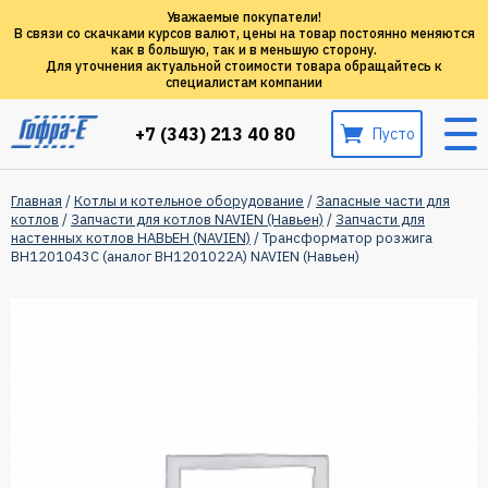
Уважаемые покупатели!
В связи со скачками курсов валют, цены на товар постоянно меняются
как в большую, так и в меньшую сторону.
Для уточнения актуальной стоимости товара обращайтесь к
специалистам компании
+7 (343) 213 40 80
Пусто
Главная
/
Котлы и котельное оборудование
/
Запасные части для
котлов
/
Запчасти для котлов NAVIEN (Навьен)
/
Запчасти для
настенных котлов НАВЬЕН (NAVIEN)
/ Трансформатор розжига
BH1201043C (аналог ВН1201022А) NAVIEN (Навьен)