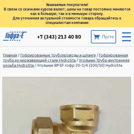
Уважаемые покупатели!
В связи со скачками курсов валют, цены на товар постоянно меняются
как в большую, так и в меньшую сторону.
Для уточнения актуальной стоимости товара обращайтесь к
специалистам компании
+7 (343) 213 40 80
Пусто
Главная
/
Гофрированные трубопроводы и шланги
/
Гофрированная
труба из нержавеющей стали HydroSta
/
Угольник Труба-внутренняя
резьба HydroSta
/ Угольник ВР EF гофр 20-3/4 (100/50) HydroSta