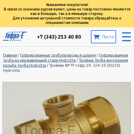
Уважаемые покупатели!
В связи со скачками курсов валют, цены на товар постоянно меняются
как в большую, так и в меньшую сторону.
Для уточнения актуальной стоимости товара обращайтесь к
специалистам компании
+7 (343) 213 40 80
Пусто
Главная
/
Гофрированные трубопроводы и шланги
/
Гофрированная
труба из нержавеющей стали HydroSta
/
Тройник Труба-внутренняя
резьба-труба HydroSta
/ Тройник ВР TF гофр 25- 3/4-25 (50/25)
HydroSta