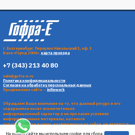
г. Екатеринбург, Переулок Никольский 1, оф. 1
База «Город 2000»,
карта проезда
+7 (343) 213 40 80
sale@gofra-e.ru
Политика конфиденциальности
Согласие на обработку персональных данных
Продвижение сайта —
inRework
Обращаем Ваше внимание на то, что данный ресурс и его
содержимое носит исключительно
информационный характер и ни при каких условиях
информационные материалы, каталоги
товаров, статьи и цены, размещенные на сайте, не являются
публичной офертой, определяемой
На нашем сайте мы используем cookie для сбора
положениями Статьи 437 Гражданского кодекса РФ.