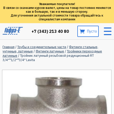
Уважаемые покупатели!
В связи со скачками курсов валют, цены на товар постоянно меняются
как в большую, так и в меньшую сторону.
Для уточнения актуальной стоимости товара обращайтесь к
специалистам компании
+7 (343) 213 40 80
Пусто
Главная
/
Трубы и соединительные части
/
Фитинги стальные,
чугунные, латунные
/
Фитинги латунные
/
Тройники переходные
латунные
/ Тройник латунный резьбовой редукционный RT
3/4″*1/2″*3/4″ Lavita