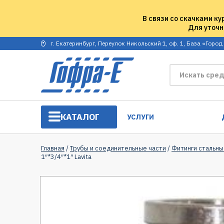
В связи со скачками ку
Для уточн
г. Екатеринбург, Переулок Никольский 1, оф. 1, База «Город
КАТАЛОГ
УСЛУГИ
Главная
/
Трубы и соединительные части
/
Фитинги стальны
1″*3/4″*1″ Lavita