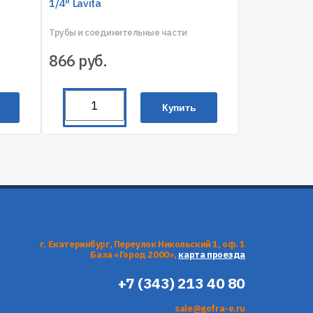
1/4″ Lavita
Трубы и соединительные части
866
руб.
Купить
г. Екатеринбург, Переулок Никольский 1, оф. 1
База «Город 2000»,
карта проезда
+7 (343) 213 40 80
sale@gofra-e.ru