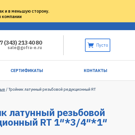
ак и в меньшую сторону.
м компании
7 (343) 213 40 80
Пусто
sale@gofra-e.ru
СЕРТИФИКАТЫ
КОНТАКТЫ
ные
/ Тройник латунный резьбовой редукционный RT
к латунный резьбовой
ционный RT 1″*3/4″*1″