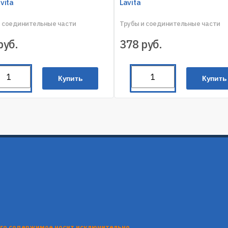
vita
Lavita
и соединительные части
Трубы и соединительные части
руб.
378
руб.
Купить
Купить
его содержимое носит исключительно