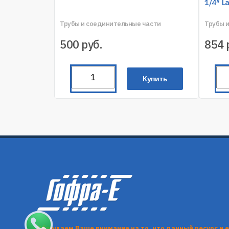
1/4″ La
Трубы и соединительные части
Трубы 
500
руб.
854
Купить
Обращаем Ваше внимание на то, что данный ресурс и 