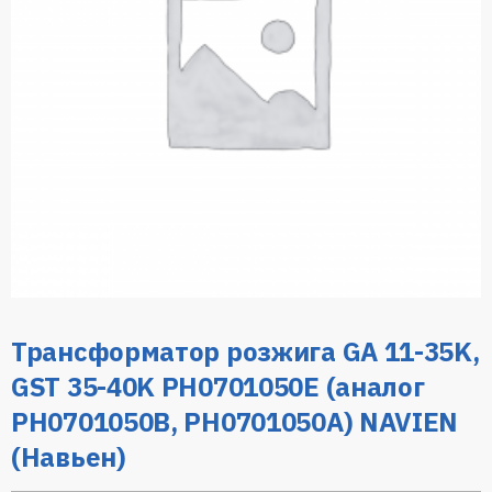
Трансформатор розжига GA 11-35K,
GST 35-40K PH0701050E (аналог
PH0701050B, PH0701050A) NAVIEN
(Навьен)