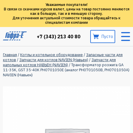
Уважаемые покупатели!
В связи со скачками курсов валют, цены на товар постоянно меняются
как в большую, так и в меньшую сторону.
Для уточнения актуальной стоимости товара обращайтесь к
специалистам компании
+7 (343) 213 40 80
Пусто
Главная
/
Котлы и котельное оборудование
/
Запасные части для
котлов
/
Запчасти для котлов NAVIEN (Навьен)
/
Запчасти для
напольных котлов НАВЬЕН (NAVIEN)
/ Трансформатор розжига GA
11-35K, GST 35-40K PH0701050E (аналог PH0701050B, PH0701050A)
NAVIEN (Навьен)