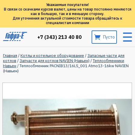
Уважаемые покупатели!
В связи со скачками курсов валют, цены на товар постоянно меняются
как в большую, так и в меньшую сторону.
Для уточнения актуальной стоимости товара обращайтесь к
специалистам компании
+7 (343) 213 40 80
Пусто
Главная
/
Котлы и котельное оборудование
/
Запасные части для
котлов
/
Запчасти для котлов NAVIEN (Навьен)
/
Теплообменники
Навьен
/ Теплообменник PACNIB13/16LS_001 Atmo13-16kw NAVIEN
(Навьен)