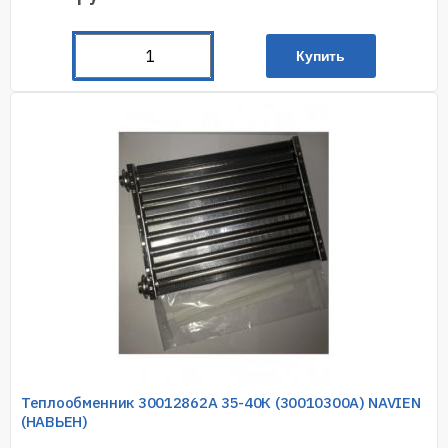
Купить
Теплообменник 30012862A 35-40К (30010300А) NAVIEN
(НАВЬЕН)