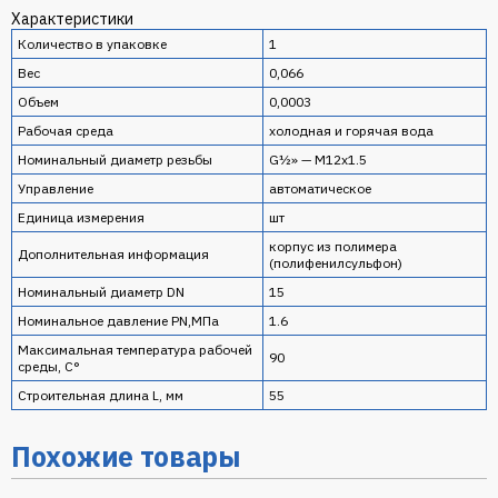
Характеристики
Количество в упаковке
1
Вес
0,066
Объем
0,0003
Рабочая среда
холодная и горячая вода
Номинальный диаметр резьбы
G½» — М12х1.5
Управление
автоматическое
Единица измерения
шт
корпус из полимера
Дополнительная информация
(полифенилсульфон)
Номинальный диаметр DN
15
Номинальное давление PN,МПа
1.6
Максимальная температура рабочей
90
среды, С°
Строительная длина L, мм
55
Похожие товары