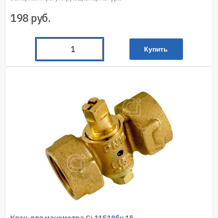
198
руб.
Купить
Кран для манометра Ci 11Б18бк 15