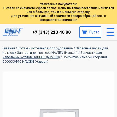
Уважаемые покупатели!
В связи со скачками курсов валют, цены на товар постоянно меняются
как в большую, так и в меньшую сторону.
Для уточнения актуальной стоимости товара обращайтесь к
специалистам компании
+7 (343) 213 40 80
Пусто
Главная
/
Котлы и котельное оборудование
/
Запасные части для
котлов
/
Запчасти для котлов NAVIEN (Навьен)
/
Запчасти для
напольных котлов НАВЬЕН (NAVIEN)
/ Покрытие камеры сгорания
30003349C NAVIEN (Навьен)