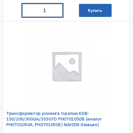
Купить
Трансформатор розжига горелки KDB-
150/200/300GA/353GTD PH0701050B (аналог
PH0701050A, PH0701050E) NAVIEN (Навьен)