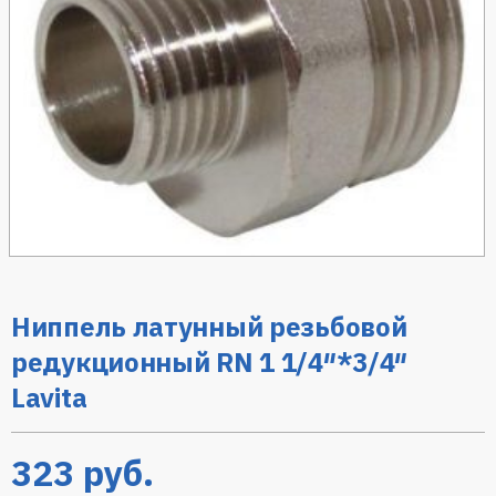
Ниппель латунный резьбовой
редукционный RN 1 1/4″*3/4″
Lavita
323
руб.