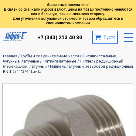
Уважаемые покупатели!
В связи со скачками курсов валют, цены на товар постоянно меняются
как в большую, так и в меньшую сторону.
Для уточнения актуальной стоимости товара обращайтесь к
специалистам компании
+7 (343) 213 40 80
Пусто
Главная
/
Трубы и соединительные части
/
Фитинги стальные,
чугунные, латунные
/
Фитинги латунные
/
Ниппель редукционный
(переходной) латунный
/ Ниппель латунный резьбовой редукционный
RN 1 1/4″*3/4″ Lavita