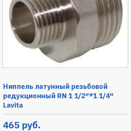
Ниппель латунный резьбовой
редукционный RN 1 1/2″*1 1/4″
Lavita
465
руб.