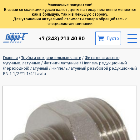
Уважаемые покупатели!
В связи со скачками курсов валют, цены на товар постоянно меняются
как в большую, так и в меньшую сторону.
Для уточнения актуальной стоимости товара обращайтесь к
специалистам компании
+7 (343) 213 40 80
Пусто
Главная
/
Трубы и соединительные части
/
Фитинги стальные,
чугунные, латунные
/
Фитинги латунные
/
Ниппель редукционный
(переходной) латунный
/ Ниппель латунный резьбовой редукционный
RN 1 1/2″*1 1/4″ Lavita