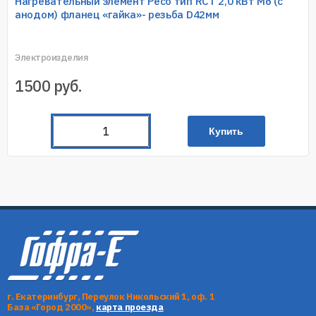
Нагревательный элемент Ресо тип RCT 2,0 кВт M6 (с
анодом) фланец «гайка»- резьба D42мм
Электроизделия
1500
руб.
Купить
г. Екатеринбург, Переулок Никольский 1, оф. 1
База «Город 2000»,
карта проезда