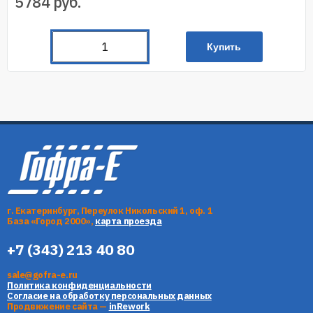
5784
руб.
Купить
г. Екатеринбург, Переулок Никольский 1, оф. 1
База «Город 2000»,
карта проезда
+7 (343) 213 40 80
sale@gofra-e.ru
Политика конфиденциальности
Согласие на обработку персональных данных
Продвижение сайта —
inRework