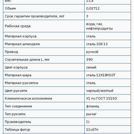
Вес
13,4
Объем
0,02712
Срок гарантии производителя, лет
3
вода, газ,
Рабочая среда
нефтепродукты
Материал корпуса
сталь
Материал шпинделя
сталь 20Х 13
Привод
ручной
Строительная длина L, мм
390
Цвет корпуса
синий
Материал шара
сталь 12Х18H10T
Материал рукоятки
сталь
Цвет рукояти
черный/желтый
Климатическое исполнение
У1 по ГОСТ 15150
Тип соединения
фланец
Тип рукояти
рычаг
Производитель
Ci
Таблица фигур
11с67п