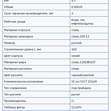
Вес
4,3
Объем
0,00525
Срок гарантии производителя, лет
3
вода, газ,
Рабочая среда
нефтепродукты
Материал корпуса
сталь
Материал шпинделя
сталь 20Х 13
Привод
ручной
Строительная длина L, мм
360
Цвет корпуса
синий
Материал шара
сталь 12Х18H10T
Материал рукоятки
сталь
Цвет рукояти
черный/желтый
Климатическое исполнение
У1 по ГОСТ 15169
Тип соединения
под приварку
Тип рукояти
рычаг
Производитель
Ci
Таблица фигур
11с67п