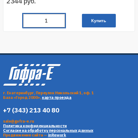
2344
руб.
Купить
г. Екатеринбург, Переулок Никольский 1, оф. 1
База «Город 2000»,
карта проезда
+7 (343) 213 40 80
sale@gofra-e.ru
Политика конфиденциальности
Согласие на обработку персональных данных
Продвижение сайта —
inRework