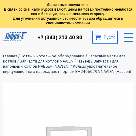
Уважаемые покупатели!
В связи со скачками курсов валют, цены на товар постоянно меняются
как в большую, так и в меньшую сторону.
Для уточнения актуальной стоимости товара обращайтесь к
специалистам компании
+7 (343) 213 40 80
Пусто
Главная
/
Котлы и котельное оборудование
/
Запасные части для
котлов
/
Запчасти для котлов NAVIEN (Навьен)
/
Запчасти для
напольных котлов НАВЬЕН (NAVIEN)
/ Кольцо уплотнительное
циркуляционного насоса/цвет черный BH2406039A NAVIEN (Навьен)