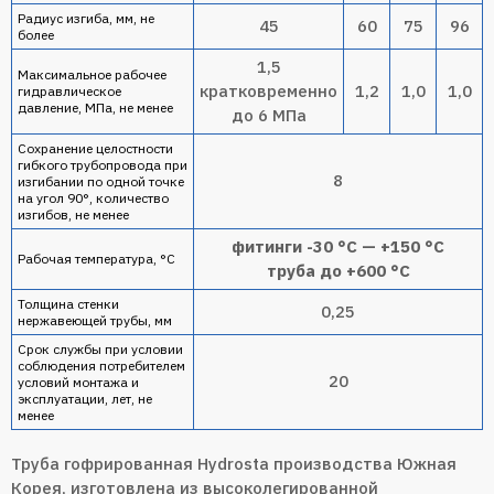
Радиус изгиба, мм, не
45
60
75
96
более
1,5
Максимальное рабочее
кратковременно
1,2
1,0
1,0
гидравлическое
давление, МПа, не менее
до 6 МПа
Сохранение целостности
гибкого трубопровода при
8
изгибании по одной точке
на угол 90°, количество
изгибов, не менее
фитинги -3
0 °C
— +150 °C
Рабочая температура, °С
труба до +600 °C
Толщина стенки
0,25
нержавеющей трубы, мм
Срок службы при условии
соблюдения потребителем
20
условий монтажа и
эксплуатации, лет, не
менее
Труба гофрированная Hydrosta производства Южная
Корея, изготовлена из высоколегированной