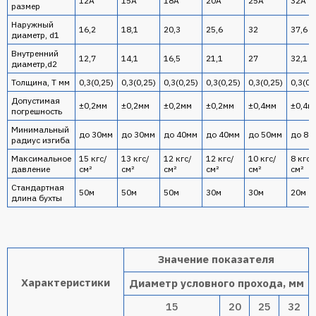
12А
15А
18А
20А
25А
32А
размер
Наружный
16,2
18,1
20,3
25,6
32
37,6
диаметр, d1
Внутренний
12,7
14,1
16,5
21,1
27
32,1
диаметр,d2
Толщина, T мм
0,3(0,25)
0,3(0,25)
0,3(0,25)
0,3(0,25)
0,3(0,25)
0,3(0,
Допустимая
±0,2мм
±0,2мм
±0,2мм
±0,2мм
±0,4мм
±0,4м
погрешность
Минимальный
до 30мм
до 30мм
до 40мм
до 40мм
до 50мм
до 80
радиус изгиба
Максимальное
15 кгс/
13 кгс/
12 кгс/
12 кгс/
10 кгс/
8 кгс/
давление
см²
см²
см²
см²
см²
см²
Стандартная
50м
50м
50м
30м
30м
20м
длина бухты
Значение показателя
Xарактеристики
Диаметр условного прохода, мм
15
20
25
32