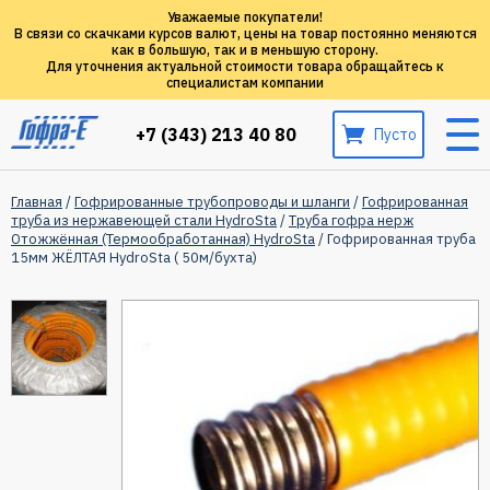
Уважаемые покупатели!
В связи со скачками курсов валют, цены на товар постоянно меняются
как в большую, так и в меньшую сторону.
Для уточнения актуальной стоимости товара обращайтесь к
специалистам компании
+7 (343) 213 40 80
Пусто
Главная
/
Гофрированные трубопроводы и шланги
/
Гофрированная
труба из нержавеющей стали HydroSta
/
Tруба гофра нерж
Отожжённая (Термообработанная) HydroSta
/ Гофрированная труба
15мм ЖЁЛТАЯ HydroSta ( 50м/бухта)