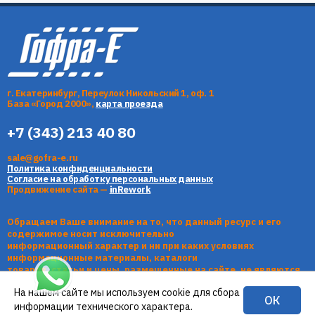
г. Екатеринбург, Переулок Никольский 1, оф. 1
База «Город 2000»,
карта проезда
+7 (343) 213 40 80
sale@gofra-e.ru
Политика конфиденциальности
Согласие на обработку персональных данных
Продвижение сайта —
inRework
Обращаем Ваше внимание на то, что данный ресурс и его
содержимое носит исключительно
информационный характер и ни при каких условиях
информационные материалы, каталоги
товаров, статьи и цены, размещенные на сайте, не являются
публичной офертой, определяемой
На нашем сайте мы используем cookie для сбора
положениями Статьи 437 Гражданского кодекса РФ.
ОК
информации технического характера.