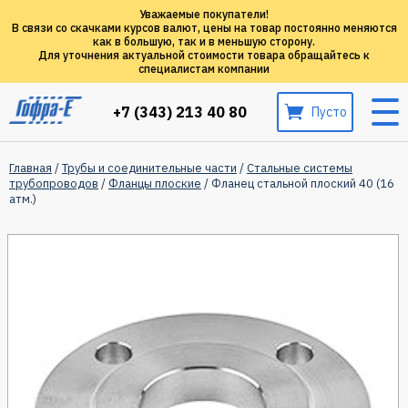
Уважаемые покупатели!
В связи со скачками курсов валют, цены на товар постоянно меняются
как в большую, так и в меньшую сторону.
Для уточнения актуальной стоимости товара обращайтесь к
специалистам компании
+7 (343) 213 40 80
Пусто
Главная
/
Трубы и соединительные части
/
Стальные системы
трубопроводов
/
Фланцы плоские
/ Фланец стальной плоский 40 (16
атм.)