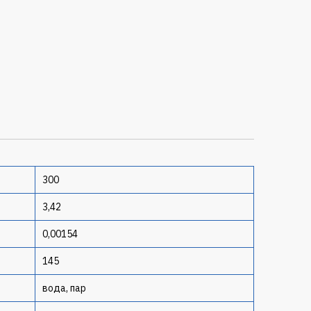
300
3,42
0,00154
145
вода, пар