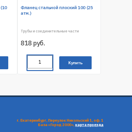
 (10
Фланец стальной плоский 100 (25
атм.)
Трубы и соединительные части
818
руб.
Купить
г. Екатеринбург, Переулок Никольский 1, оф. 1
База «Город 2000»,
карта проезда