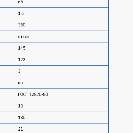
65
1.6
350
сталь
145
122
3
шт
ГОСТ 12820-80
18
180
21