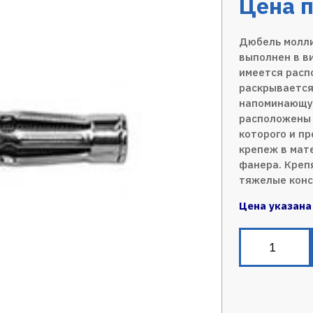
Цена п
Дюбель молли
выполнен в в
имеется расп
раскрывается
напоминающую
расположены 
которого и п
крепеж в мате
фанера. Креп
тяжелые конс
Цена указана