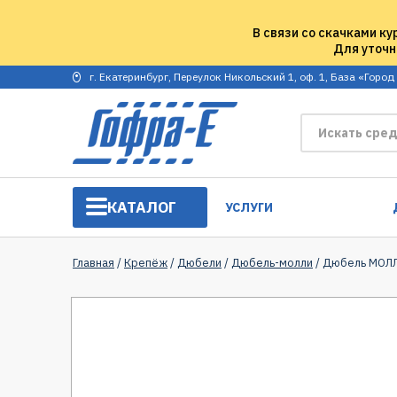
В связи со скачками ку
Для уточн
г. Екатеринбург, Переулок Никольский 1, оф. 1, База «Город
КАТАЛОГ
УСЛУГИ
Главная
/
Крепёж
/
Дюбели
/
Дюбель-молли
/ Дюбель МОЛЛ