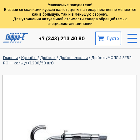
Уважаемые покупатели!
В связи со скачками курсов валют, цены на товар постоянно меняются
как в большую, так и в меньшую сторону.
Для уточнения актуальной стоимости товара обращайтесь к
специалистам компании
+7 (343) 213 40 80
Пусто
Главная
/
Крепёж
/
Дюбели
/
Дюбель-молли
/ Дюбель МОЛЛИ 5*52
RO — кольцо (1200/50 шт)