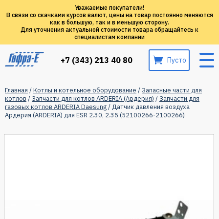
Уважаемые покупатели!
В связи со скачками курсов валют, цены на товар постоянно меняются
как в большую, так и в меньшую сторону.
Для уточнения актуальной стоимости товара обращайтесь к
специалистам компании
+7 (343) 213 40 80
Пусто
Главная
/
Котлы и котельное оборудование
/
Запасные части для
котлов
/
Запчасти для котлов ARDERIA (Ардерия)
/
Запчасти для
газовых котлов ARDERIA Daesung
/ Датчик давления воздуха
Ардерия (ARDERIA) для ESR 2.30, 2.35 (52100266-2100266)