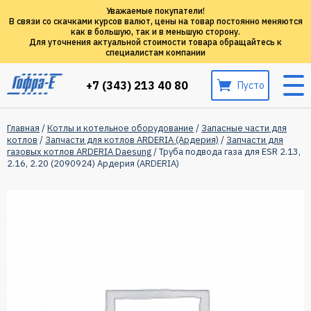
Уважаемые покупатели!
В связи со скачками курсов валют, цены на товар постоянно меняются
как в большую, так и в меньшую сторону.
Для уточнения актуальной стоимости товара обращайтесь к
специалистам компании
+7 (343) 213 40 80
Пусто
Главная
/
Котлы и котельное оборудование
/
Запасные части для
котлов
/
Запчасти для котлов ARDERIA (Ардерия)
/
Запчасти для
газовых котлов ARDERIA Daesung
/ Труба подвода газа для ESR 2.13,
2.16, 2.20 (2090924) Ардерия (ARDERIA)