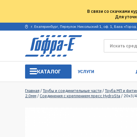
В связи со скачками ку
Для уточн
г. Екатеринбург, Переулок Никольский 1, оф. 1, База «Город
КАТАЛОГ
УСЛУГИ
Главная
/
Трубы и соединительные части
/
Труба МП и фити
2.0мм
/
Соединения с креплением пресс HydroSta
/ 20х3/4