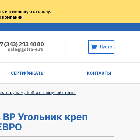
ак и в меньшую сторону.
м компании
7 (343) 213 40 80
Пусто
sale@gofra-e.ru
СЕРТИФИКАТЫ
КОНТАКТЫ
 м/п трубы HydroSta с толщиной стенки
 ВР Угольник креп
 ЕВРО