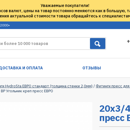
Уважаемые покупатели!
рсов валют, цены на товар постоянно меняются как в большую, т
ения актуальной стоимости товара обращайтесь к специалиста
 2000»
+
ДОСТАВКА И ОПЛАТА
ОТЗЫВЫ
нги HydroSta ЕВРО стандарт (толщина стенки 2,0мм)
/
Фитинги пресс для
 ВР Угольник креп пресс ЕВРО
20х3/4
пресс