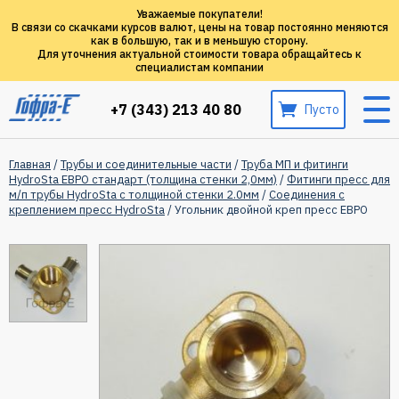
Уважаемые покупатели!
В связи со скачками курсов валют, цены на товар постоянно меняются
как в большую, так и в меньшую сторону.
Для уточнения актуальной стоимости товара обращайтесь к
специалистам компании
+7 (343) 213 40 80
Пусто
Главная
/
Трубы и соединительные части
/
Труба МП и фитинги
HydroSta ЕВРО стандарт (толщина стенки 2,0мм)
/
Фитинги пресс для
м/п трубы HydroSta с толщиной стенки 2.0мм
/
Соединения с
креплением пресс HydroSta
/ Угольник двойной креп пресс ЕВРО