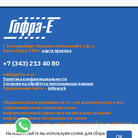
г. Екатеринбург, Переулок Никольский 1, оф. 1
База «Город 2000»,
карта проезда
+7 (343) 213 40 80
sale@gofra-e.ru
Политика конфиденциальности
Согласие на обработку персональных данных
Продвижение сайта —
inRework
Обращаем Ваше внимание на то, что данный ресурс и его
содержимое носит исключительно
информационный характер и ни при каких условиях
информационные материалы, каталоги
товаров, статьи и цены, размещенные на сайте, не являются
публичной офертой, определяемой
На нашем сайте мы используем cookie для сбора
положениями Статьи 437 Гражданского кодекса РФ.
ОК