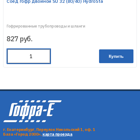
Соед гофр двойной SU 32 (80/40) HydroSta
Гофрированные трубопроводы и шланги
827
руб.
Купить
г. Екатеринбург, Переулок Никольский 1, оф. 1
База «Город 2000»,
карта проезда