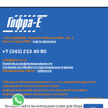
г. Екатеринбург, Переулок Никольский 1, оф. 1
База «Город 2000»,
карта проезда
+7 (343) 213 40 80
sale@gofra-e.ru
Политика конфиденциальности
Согласие на обработку персональных данных
Продвижение сайта —
inRework
Обращаем Ваше внимание на то, что данный ресурс и его
содержимое носит исключительно
информационный характер и ни при каких условиях
информационные материалы, каталоги
товаров, статьи и цены, размещенные на сайте, не являются
публичной офертой, определяемой
На нашем сайте мы используем cookie для сбора
положениями Статьи 437 Гражданского кодекса РФ.