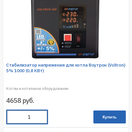
Стабилизатор напряжения для котла Воутрон (Voltron)
5% 1000 (0,8 КВт)
Котлы и котельное оборудование
4658
руб.
Купить