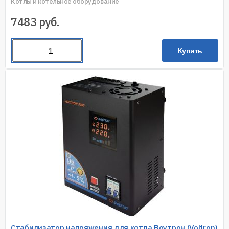
Котлы и котельное оборудование
7483
руб.
Купить
Стабилизатор напряжения для котла Воутрон (Voltron)