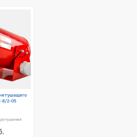
гнетушащего
-8/2-05
аротушения
б.