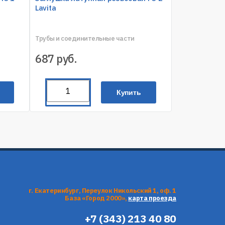
Lavita
Трубы и соединительные части
687
руб.
Купить
г. Екатеринбург, Переулок Никольский 1, оф. 1
База «Город 2000»,
карта проезда
+7 (343) 213 40 80