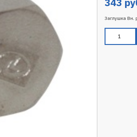
343
ру
Заглушка Вн.