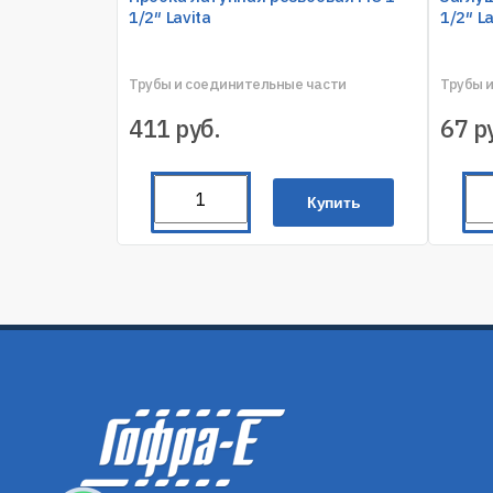
1/2″ Lavita
1/2″ La
Трубы и соединительные части
Трубы 
411
руб.
67
р
Купить