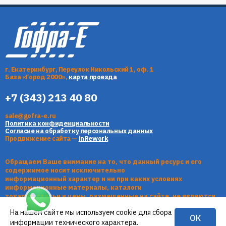
г. Екатеринбург, Переулок Никольский 1, оф. 1
База «Город 2000»,
карта проезда
+7 (343) 213 40 80
sale@gofra-e.ru
Политика конфиденциальности
Согласие на обработку персональных данных
Продвижение сайта —
inRework
Обращаем Ваше внимание на то, что данный ресурс и его
содержимое носит исключительно
информационный характер и ни при каких условиях
информационные материалы, каталоги
товаров, статьи и цены, размещенные на сайте, не являются
публичной офертой, определяемой
На нашем сайте мы используем cookie для сбора
положениями Статьи 437 Гражданского кодекса РФ.
ОК
информации технического характера.