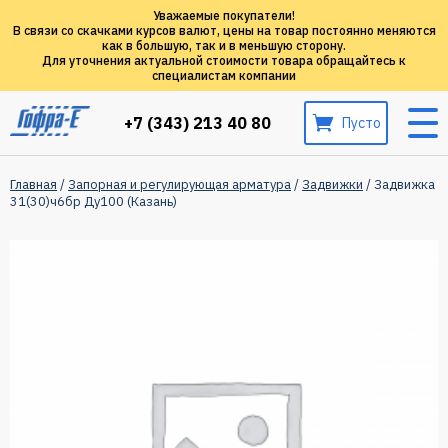
Уважаемые покупатели!
В связи со скачками курсов валют, цены на товар постоянно меняются
как в большую, так и в меньшую сторону.
Для уточнения актуальной стоимости товара обращайтесь к
специалистам компании
+7 (343) 213 40 80
Пусто
Главная
/
Запорная и регулирующая арматура
/
Задвижки
/ Задвижка
31(30)ч6бр Ду100 (Казань)