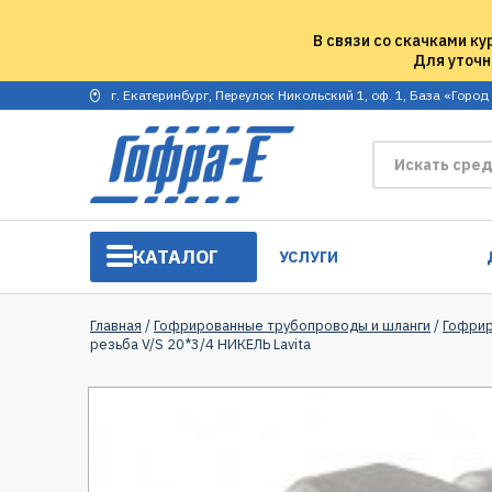
В связи со скачками ку
Для уточн
г. Екатеринбург, Переулок Никольский 1, оф. 1, База «Город
КАТАЛОГ
УСЛУГИ
Главная
/
Гофрированные трубопроводы и шланги
/
Гофрир
резьба V/S 20*3/4 НИКЕЛЬ Lavita