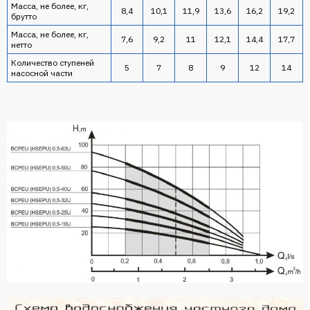
Масса, не более, кг,
8,4
10,1
11,9
13,6
16,2
19,2
брутто
Масса, не более, кг,
7,6
9,2
11
12,1
14,4
17,7
нетто
Количество ступеней
5
7
8
9
12
14
насосной части