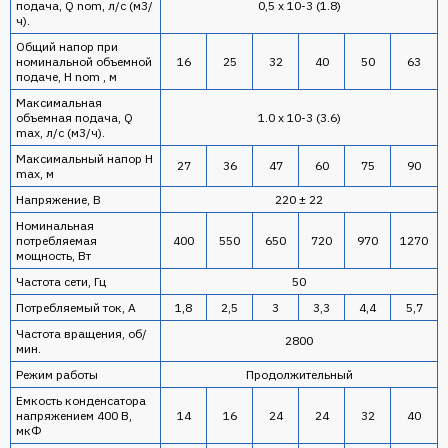
подача, Q nom, л/с (м3/
0,5 x 10-3 (1.8)
ч).
Общий напор при
номинальной объемной
16
25
32
40
50
63
подаче, H nom , м
Максимальная
объемная подача, Q
1.0 x 10-3 (3.6)
max, л/с (м3/ч).
Максимальный напор H
27
36
47
60
75
90
mах, м
Напряжение, В
220 ± 22
Номинальная
потребляемая
400
550
650
720
970
1270
мощность, Вт
Частота сети, Гц
50
Потребляемый ток, А
1,8
2,5
3
3,3
4,4
5,7
Частота вращения, об/
2800
мин.
Режим работы
Продолжительный
Емкость конденсатора
напряжением 400 В,
14
16
24
24
32
40
мкФ