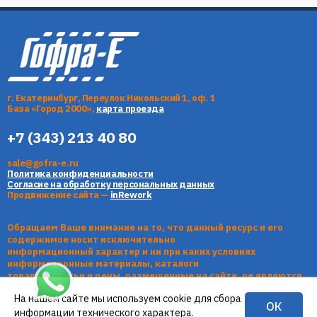
г. Екатеринбург, Переулок Никольский 1, оф. 1
База «Город 2000»,
карта проезда
+7 (343) 213 40 80
sale@gofra-e.ru
Политика конфиденциальности
Согласие на обработку персональных данных
Продвижение сайта —
inRework
Обращаем Ваше внимание на то, что данный ресурс и его
содержимое носит исключительно
информационный характер и ни при каких условиях
информационные материалы, каталоги
товаров, статьи и цены, размещенные на сайте, не являются
публичной офертой, определяемой
На нашем сайте мы используем cookie для сбора
положениями Статьи 437 Гражданского кодекса РФ.
ОК
информации технического характера.