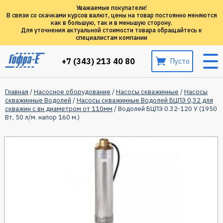
Уважаемые покупатели!
В связи со скачками курсов валют, цены на товар постоянно меняются
как в большую, так и в меньшую сторону.
Для уточнения актуальной стоимости товара обращайтесь к
специалистам компании
+7 (343) 213 40 80
Пусто
Главная
/
Насосное оборудование
/
Насосы скважинные
/
Насосы
скважинные Водолей
/
Насосы скважинные Водолей БЦПЭ 0,32 для
скважин с вн диаметром от 110мм
/ Водолей БЦПЭ 0.32-120 У (1950
Вт, 50 л/м. напор 160 м.)