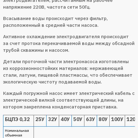
электродвигателем, рассчитанным на рабочее
напряжение 220В, частота сети 50Гц.
Всасывание воды происходит через фильтр,
расположенный в средней части насоса.
Активное охлаждение электродвигателя происходит
за счет протока перекачиваемой воды между обсадной
трубой скважины и насосом.
Детали проточной части электронасоса изготовлены
из коррозионностойких материалов: нержавеющей
стали, латуни, пищевой пластмассы, что обеспечивает
экологическую чистоту подаваемой воды.
Каждый погружной насос имеет электрический кабель с
электрической вилкой соответствующей длины, на
котором закреплена конденсаторная приставка.
БЦПЭ 0,32
25У
32У
40У
50У
63У
80У
100У
120
Номинальная
объемная