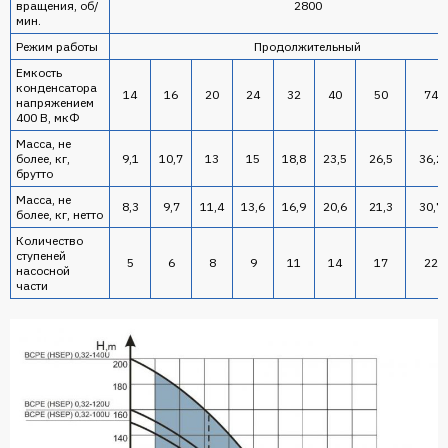
вращения, об/
2800
мин.
Режим работы
Продолжительный
Емкость
конденсатора
14
16
20
24
32
40
50
74
напряжением
400 В, мкФ
Масса, не
более, кг,
9,1
10,7
13
15
18,8
23,5
26,5
36,2
брутто
Масса, не
8,3
9,7
11,4
13,6
16,9
20,6
21,3
30,7
более, кг, нетто
Количество
ступеней
5
6
8
9
11
14
17
22
насосной
части