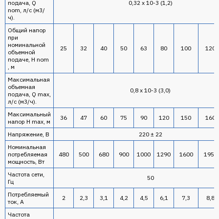
подача, Q
0,32 х 10-3 (1,2)
nom, л/с (м3/
ч).
Общий напор
при
номинальной
25
32
40
50
63
80
100
120
объемной
подаче, H nom
, м
Максимальная
объемная
0,8 х 10-3 (3,0)
подача, Q max,
л/с (м3/ч).
Максимальный
36
47
60
75
90
120
150
160
напор H mах, м
Напряжение, В
220 ± 22
Номинальная
потребляемая
480
500
680
900
1000
1290
1600
1950
мощность, Вт
Частота сети,
50
Гц
Потребляемый
2
2,3
3,1
4,2
4,5
6,1
7,3
8,8
ток, А
Частота