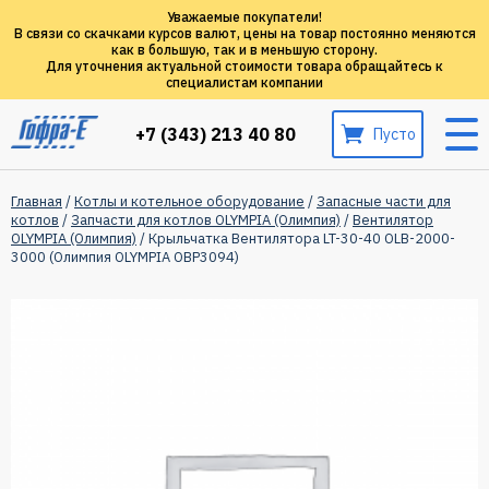
Уважаемые покупатели!
В связи со скачками курсов валют, цены на товар постоянно меняются
как в большую, так и в меньшую сторону.
Для уточнения актуальной стоимости товара обращайтесь к
специалистам компании
+7 (343) 213 40 80
Пусто
Главная
/
Котлы и котельное оборудование
/
Запасные части для
котлов
/
Запчасти для котлов OLYMPIA (Олимпия)
/
Вентилятор
OLYMPIA (Олимпия)
/ Крыльчатка Вентилятора LT-30-40 OLB-2000-
3000 (Олимпия OLYMPIA OBP3094)