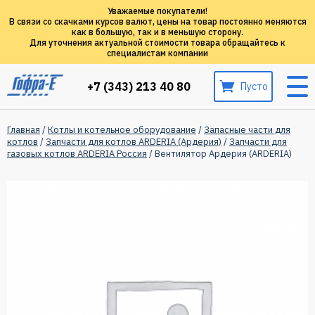
Уважаемые покупатели!
В связи со скачками курсов валют, цены на товар постоянно меняются
как в большую, так и в меньшую сторону.
Для уточнения актуальной стоимости товара обращайтесь к
специалистам компании
+7 (343) 213 40 80
Пусто
Главная
/
Котлы и котельное оборудование
/
Запасные части для
котлов
/
Запчасти для котлов ARDERIA (Ардерия)
/
Запчасти для
газовых котлов ARDERIA Россия
/ Вентилятор Ардерия (ARDERIA)