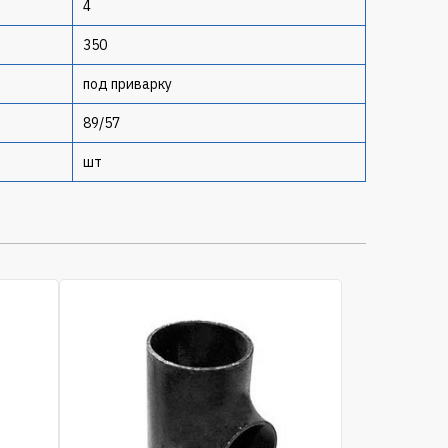
4
350
под приварку
89/57
шт