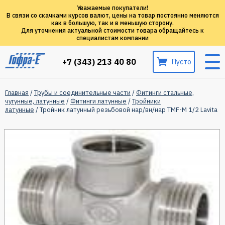
Уважаемые покупатели!
В связи со скачками курсов валют, цены на товар постоянно меняются
как в большую, так и в меньшую сторону.
Для уточнения актуальной стоимости товара обращайтесь к
специалистам компании
+7 (343) 213 40 80
Пусто
Главная
/
Трубы и соединительные части
/
Фитинги стальные,
чугунные, латунные
/
Фитинги латунные
/
Тройники
латунные
/ Тройник латунный резьбовой нар/вн/нар TMF-M 1/2 Lavita