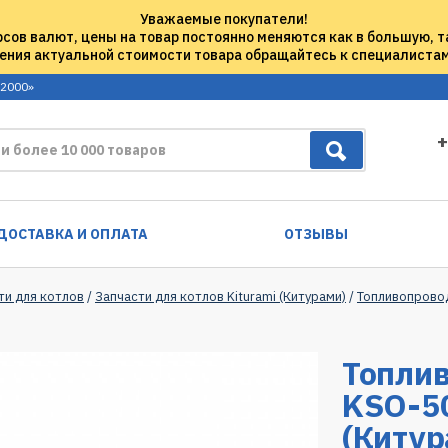
Уважаемые покупатели!
рсов валют, цены на товар постоянно меняются как в большую, т
ения актуальной стоимости товара обращайтесь к специалиста
 2000»
+
ДОСТАВКА И ОПЛАТА
ОТЗЫВЫ
ти для котлов
/
Запчасти для котлов Kiturami (Китурами)
/
Топливопровод
Топли
KSO-50
(Китур