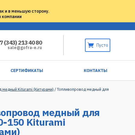
ак и в меньшую сторону.
м компании
7 (343) 213 40 80
Пусто
sale@gofra-e.ru
СЕРТИФИКАТЫ
КОНТАКТЫ
 медный Kiturami (Китурами)
/ Топливопровод медный для
вопровод медный для
-150 Kiturami
ами)