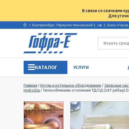
В связи со скачками ку
Для уточн
г. Екатеринбург, Переулок Никольский 1, оф. 1, База «Город
КАТАЛОГ
УСЛУГИ
Главная
/
Котлы и котельное оборудование
/
Запасные час
HydroSta
/ Теплообменник отопления ТД/СД (147 рёбер) 