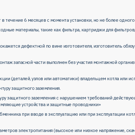
 в течение 6 месяцев с момента установки, но не более одного
ходные материалы, такие как фильтра, картриджи для фильтров,
 окажется дефектной по вине изготовителя, изготовитель обяз
 монтаж запасной части выполнен без участия монтажной орга
ии (деталей, узлов или автоматики) владельцем котла или ис
нтуру защитного заземления.
туру защитного заземления с нарушением требований действую
земляющие устройства и защитные проводники»
обменника при вводе в эксплуатацию или при эксплуатации котл
етров электропитания (высокое или низкое напряжение, скачки 