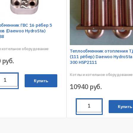
бменник ГВС 16 рёбер 5
ов (Daewoo HydroSta)
88
и котельное оборудование
Теплообменник отопления 
(111 рёбер) Daewoo HydroSta
0
руб.
300 HSP2111
Котлы и котельное оборудование
Купить
10940
руб.
Купить