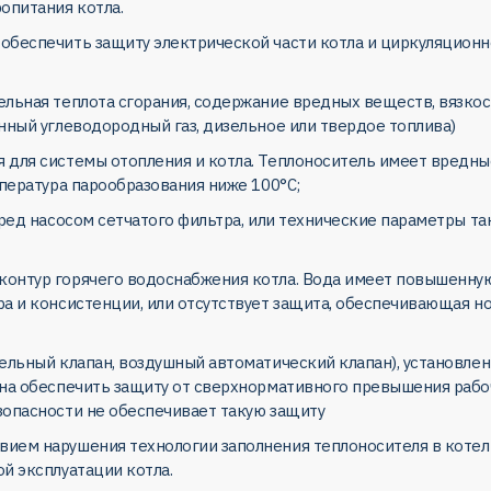
опитания котла.
обеспечить защиту электрической части котла и циркуляционн
льная теплота сгорания, содержание вредных веществ, вязкост
нный углеводородный газ, дизельное или твердое топлива)
 для системы отопления и котла. Теплоноситель имеет вредн
мпература парообразования ниже 100°С;
еред насосом сетчатого фильтра, или технические параметры та
контур горячего водоснабжения котла. Вода имеет повышенну
а и консистенции, или отсутствует защита, обеспечивающая н
тельный клапан, воздушный автоматический клапан), установл
на обеспечить защиту от сверхнормативного превышения рабоч
зопасности не обеспечивает такую защиту
ием нарушения технологии заполнения теплоносителя в котел 
й эксплуатации котла.