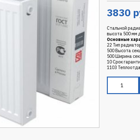
3830
р
Стальной радиа
высота 500 мм 
Основные хар
22 Тип радиато
500 Высота сек
500 Ширина сек
10 Срок гарант
1103 Теплоотда