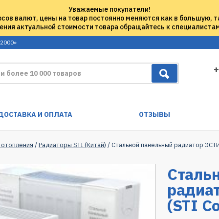
Уважаемые покупатели!
рсов валют, цены на товар постоянно меняются как в большую, т
ения актуальной стоимости товара обращайтесь к специалиста
 2000»
+
ДОСТАВКА И ОПЛАТА
ОТЗЫВЫ
 отопления
/
Радиаторы STI (Китай)
/ Стальной панельный радиатор ЭСТ
Сталь
радиа
(STI C