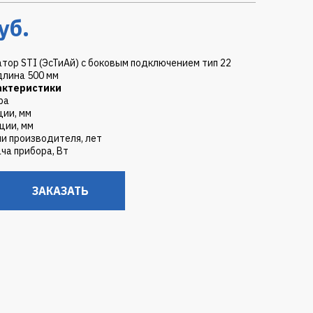
уб.
тор STI (ЭсТиАй) с боковым подключением тип 22
длина 500 мм
актеристики
ра
ции, мм
ции, мм
ии производителя, лет
ча прибора, Вт
ЗАКАЗАТЬ