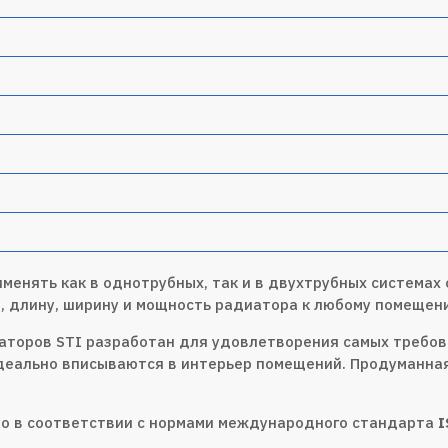
менять как в однотрубных, так и в двухтрубных системах
 длину, ширину и мощность радиатора к любому помещен
аторов STI разработан для удовлетворения самых требов
деально вписываются в интерьер помещений. Продуманная
о в соответствии с нормами международного стандарта
I