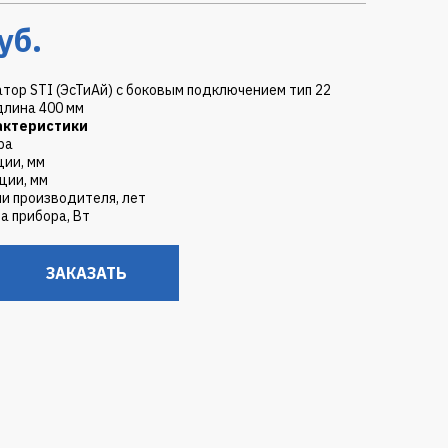
уб.
тор STI (ЭсТиАй) с боковым подключением тип 22
длина 400 мм
актеристики
ра
ции, мм
ции, мм
ии производителя, лет
а прибора, Вт
ЗАКАЗАТЬ