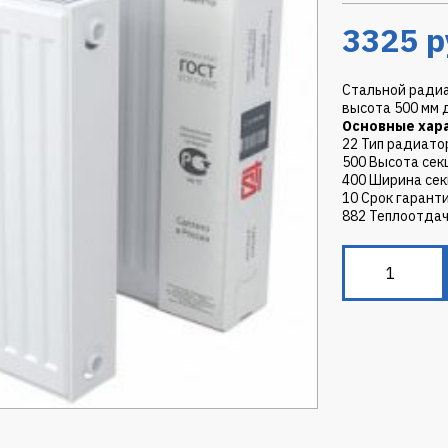
3325
р
Стальной радиа
высота 500 мм 
Основные хар
22 Тип радиато
500 Высота сек
400 Ширина сек
10 Срок гарант
882 Теплоотдач