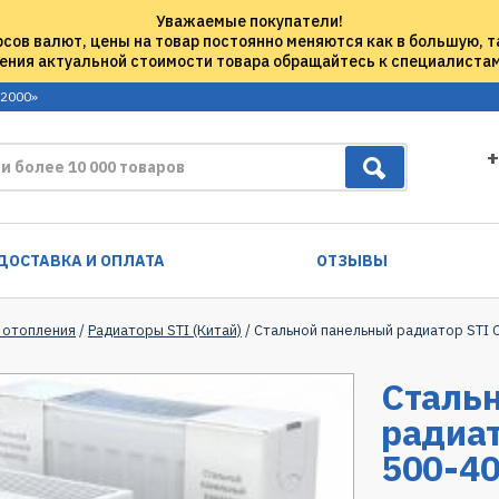
Уважаемые покупатели!
рсов валют, цены на товар постоянно меняются как в большую, т
ения актуальной стоимости товара обращайтесь к специалиста
 2000»
+
ДОСТАВКА И ОПЛАТА
ОТЗЫВЫ
 отопления
/
Радиаторы STI (Китай)
/ Стальной панельный радиатор STI
Сталь
радиат
500-4